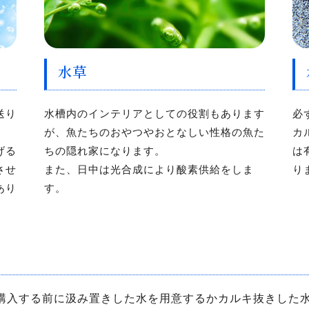
水草
送り
水槽内のインテリアとしての役割もあります
必
が、魚たちのおやつやおとなしい性格の魚た
カ
げる
ちの隠れ家になります。
は
させ
また、日中は光合成により酸素供給をしま
り
あり
す。
購入する前に汲み置きした水を用意するかカルキ抜きした