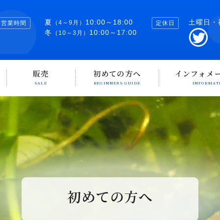
夏
10:00～18:00
土曜日・
（4～9月）
営業時間
定休日
冬
10:00～17:00
（10～3月）
販売
初めての方へ
インフォメ
SALE
BEGINNERS GUIDE
INFORMAT
初めての方へ