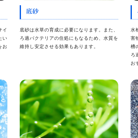
底砂
サイ
底砂は水草の育成に必要になります。また、
水
たい
ろ過バクテリアの住処にもなるため、水質を
害
をお
維持し安定させる効果もあります。
槽
ろ
お